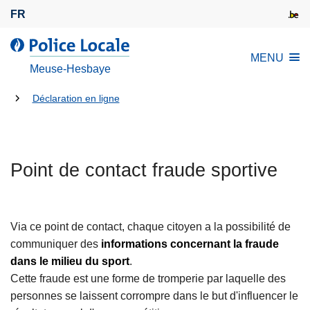
A
FR
l
l
l
MENU
e
a
Meuse-Hesbaye
r
P
a
Tu
o
Déclaration en ligne
u
l
es
c
i
là:
o
c
n
Point de contact fraude sportive
e
t
L
e
o
n
c
Via ce point de contact, chaque citoyen a la possibilité de
u
a
communiquer des
informations concernant la fraude
p
l
dans le milieu du sport
.
r
e
Cette fraude est une forme de tromperie par laquelle des
i
personnes se laissent corrompre dans le but d'influencer le
n