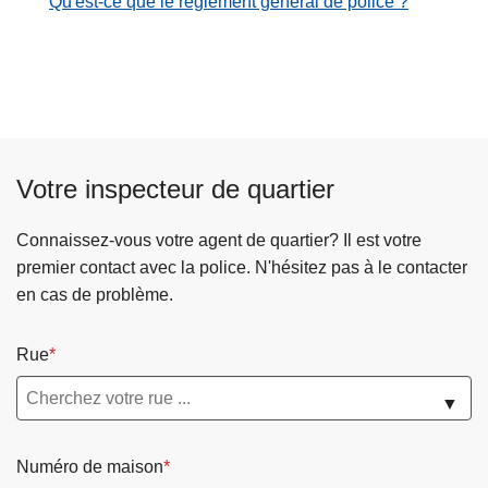
Qu'est-ce que le règlement général de police ?
c
i
p
a
l
Votre inspecteur de quartier
Connaissez-vous votre agent de quartier? Il est votre
premier contact avec la police. N'hésitez pas à le contacter
en cas de problème.
Rue
▼
Numéro de maison