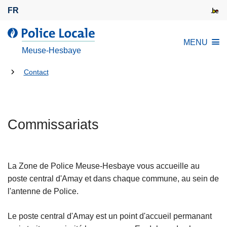
A
FR
l
l
l
MENU
e
a
Meuse-Hesbaye
r
P
a
Tu
o
Contact
u
l
es
c
i
là:
o
c
n
Commissariats
e
t
L
e
o
n
c
La Zone de Police Meuse-Hesbaye vous accueille au
u
a
poste central d'Amay et dans chaque commune, au sein de
p
l
l'antenne de Police.
r
e
i
Le poste central d'Amay est un point d'accueil permanant
n