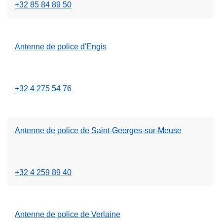
l
p
+32 85 84 89 50
a
r
s
o
u
p
Antenne de police d'Engis
L
it
o
ir
e
s
e
à
A
l
p
n
+32 4 275 54 76
a
r
t
s
o
e
u
p
n
Antenne de police de Saint-Georges-sur-Meuse
L
it
o
n
ir
e
s
e
e
à
A
d
l
p
n
+32 4 259 89 40
e
a
r
t
p
s
o
e
o
u
p
n
l
Antenne de police de Verlaine
L
it
o