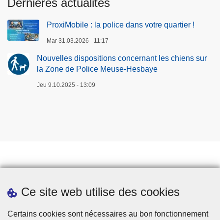
Dernières actualités
e
n
ProxiMobile : la police dans votre quartier !
q
u
Mar 31.03.2026 - 11:17
ê
Nouvelles dispositions concernant les chiens sur
t
la Zone de Police Meuse-Hesbaye
e
Jeu 9.10.2025 - 13:09
s
l
o
c
a
l
e
s
Prendre rendez-vous
Ce site web utilise des cookies
Téléchargements
Presse
Certains cookies sont nécessaires au bon fonctionnement