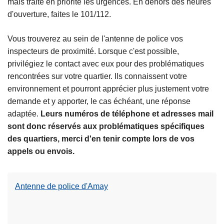
mais traite en priorité les urgences. En dehors des heures
c
d'ouverture, faites le 101/112.
i
p
Vous trouverez au sein de l'antenne de police vos
a
inspecteurs de proximité. Lorsque c'est possible,
l
privilégiez le contact avec eux pour des problématiques
rencontrées sur votre quartier. Ils connaissent votre
environnement et pourront apprécier plus justement votre
demande et y apporter, le cas échéant, une réponse
L
adaptée.
Leurs numéros de téléphone et adresses mail
ir
sont donc réservés aux problématiques spécifiques
e
des quartiers, merci d'en tenir compte lors de vos
l
appels ou envois.
a
s
u
Antenne de police d'Amay
L
it
ir
e
e
à