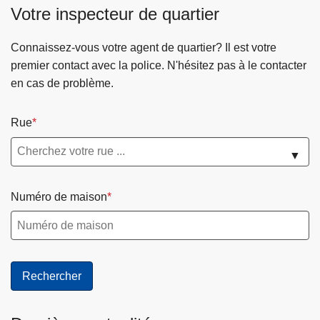
-
S
n
e
Votre inspecteur de quartier
e
M
e
t
d
r
e
r
r
e
s
Connaissez-vous votre agent de quartier? Il est votre
u
v
a
W
-
premier contact avec la police. N'hésitez pas à le contacter
s
i
l
a
l
en cas de problème.
e
c
M
n
e
e
e
z
-
Rue
r
u
e
B
e
s
o
▼
c
e
u
h
-
i
Numéro de maison
e
H
l
r
e
l
c
s
e
h
b
t
e
a
e
y
t
e