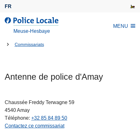
A
FR
l
l
l
MENU
e
a
Meuse-Hesbaye
r
P
a
Tu
o
Commissariats
u
l
es
c
i
là:
o
c
n
Antenne de police d'Amay
e
t
L
e
o
n
c
Chaussée Freddy Terwagne 59
u
a
4540
Amay
p
l
Téléphone
+32 85 84 89 50
r
e
Contactez ce commissariat
i
n