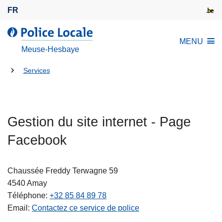
A
FR
l
l
l
MENU
e
a
Meuse-Hesbaye
r
P
a
Tu
o
Services
u
l
es
c
i
là:
o
c
n
Gestion du site internet - Page
e
t
L
Facebook
e
o
n
c
u
a
Chaussée Freddy Terwagne 59
p
l
4540
Amay
r
e
Téléphone
+32 85 84 89 78
i
Email
Contactez ce service de police
n