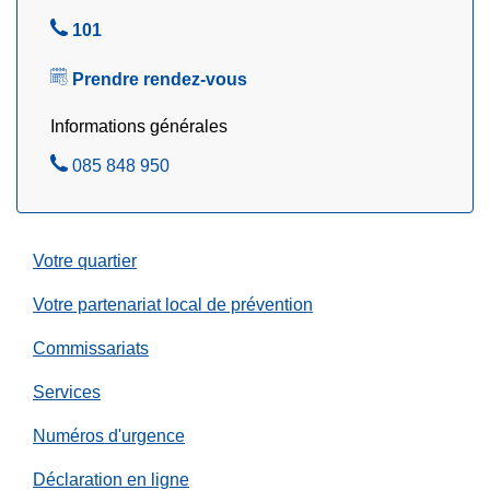
e
i
r
A
101
o
!
p
n
Prendre rendez-vous
p
s
e
c
Informations générales
l
o
A
085 848 950
e
n
p
z
c
p
e
e
r
Votre quartier
l
n
e
Votre partenariat local de prévention
a
z
n
Commissariats
t
Services
l
e
Numéros d'urgence
s
c
Déclaration en ligne