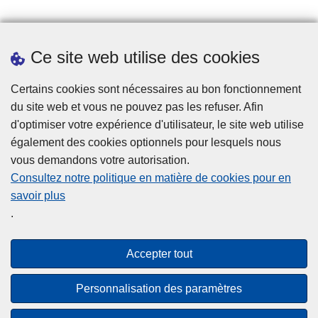
n
V
Prendre rendez-vous
o
Ce site web utilise des cookies
Téléchargements
l
d
Presse
Certains cookies sont nécessaires au bon fonctionnement
a
du site web et vous ne pouvez pas les refuser. Afin
n
d'optimiser votre expérience d'utilisateur, le site web utilise
s
également des cookies optionnels pour lesquels nous
l
vous demandons votre autorisation.
e
Consultez notre politique en matière de cookies pour en
s
savoir plus
Disclaimer
H
.
Privacy
a
b
Cookies
Accepter tout
it
Accessibilité
a
Personnalisation des paramètres
ti
© 2026 Police.be
o