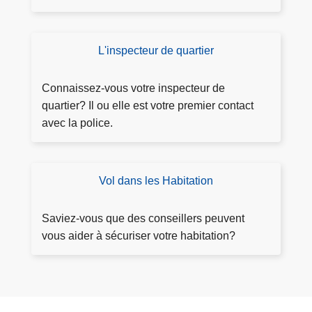
o
s
l
ri
e
i
s
r
c
L'inspecteur de quartier
M
at
p
e
o
io
l
M
n
n
Connaissez-vous votre inspecteur de
a
e
q
quartier? Il ou elle est votre premier contact
i
u
u
avec la police.
n
s
a
t
e
rti
e
-
e
Vol dans les Habitation
P
H
r
r
e
é
Saviez-vous que des conseillers peuvent
s
v
vous aider à sécuriser votre habitation?
b
e
a
n
y
ti
e
o