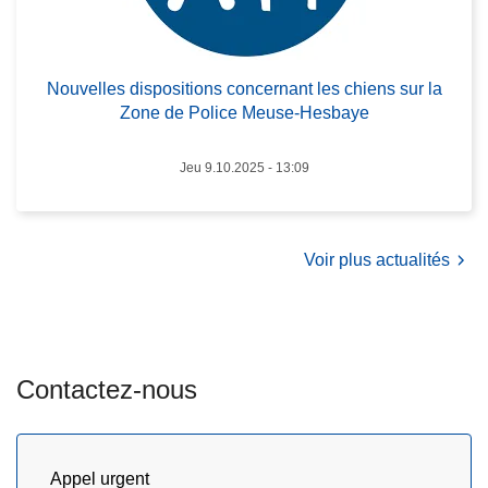
s
c
N
e
o
d
Nouvelles dispositions concernant les chiens sur la
u
a
Zone de Police Meuse-Hesbaye
v
n
e
s
Jeu 9.10.2025 - 13:09
l
v
l
o
e
t
s
Voir plus actualités
r
d
e
i
q
s
u
p
a
Contactez-nous
o
r
s
t
i
i
t
Appel urgent