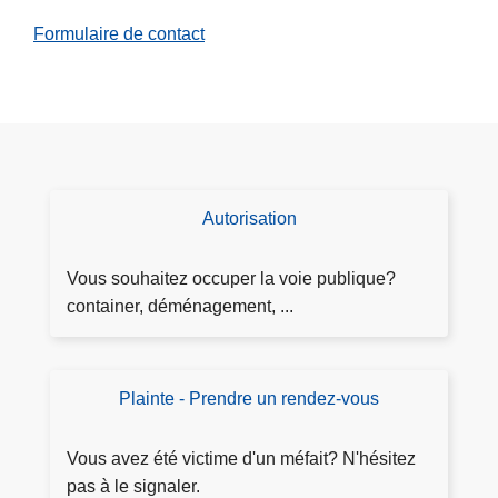
h
Formulaire de contact
i
e
n
s
s
u
r
Autorisation
D
l
e
a
m
Vous souhaitez occuper la voie publique?
Z
a
container, déménagement, ...
o
n
n
d
e
e
Plainte - Prendre un rendez-vous
D
d
l'
é
e
a
p
P
Vous avez été victime d'un méfait? N'hésitez
ut
o
o
pas à le signaler.