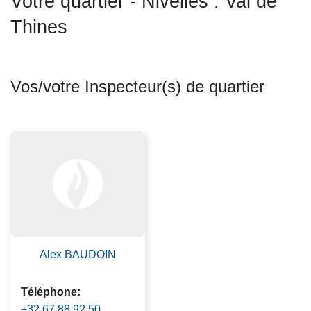
Votre quartier - Nivelles : Val de
c
Thines
i
p
a
l
Vos/votre Inspecteur(s) de quartier
Alex BAUDOIN
Téléphone
+32 67 88 92 50