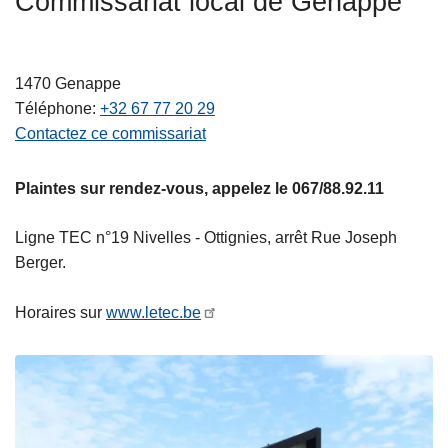
Commissariat local de Genappe
c
i
p
1470
Genappe
a
Téléphone
+32 67 77 20 29
l
Contactez ce commissariat
Plaintes sur rendez-vous, appelez le 067/88.92.11
Ligne TEC n°19 Nivelles - Ottignies, arrêt Rue Joseph
Berger.
Horaires sur
www.letec.be