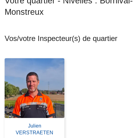
Votre quartier - Nivelles : Bornival-
c
Monstreux
i
p
a
l
Vos/votre Inspecteur(s) de quartier
Julien
VERSTRAETEN