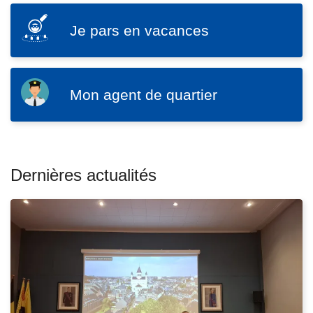
o
c
SVG
r
i
Je pars en vacances
J
g
p
e
a
L
a
p
n
ir
l
SVG
a
Mon agent de quartier
i
e
M
r
s
l
o
s
e
a
n
e
u
s
a
n
n
u
Dernières actualités
g
v
é
it
e
a
v
e
n
c
à
é
t
a
p
n
d
n
r
e
e
c
o
m
q
e
p
e
u
s
o
n
a