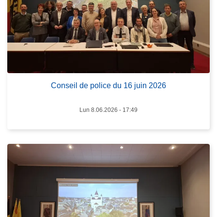
s
t
r
C
t
o
i
n
e
L
s
r
ir
e
e
i
l
Conseil de police du 16 juin 2026
l
a
d
s
Lun 8.06.2026 - 17:49
e
u
p
it
o
e
l
à
i
p
c
r
e
o
d
p
u