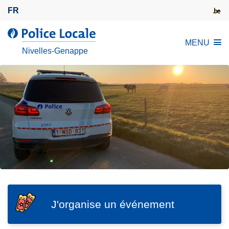
A
FR
l
l
l
MENU
e
a
Nivelles-Genappe
r
P
a
o
u
l
c
i
o
c
n
e
t
L
e
o
n
c
u
a
p
l
r
SVG
e
J'organise un événement
J
i
'
n