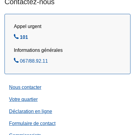
Contactez-nous
u
7
a
Appel urgent
v
r
A
101
i
p
l
Informations générales
p
2
e
A
067/88.92.11
0
l
p
2
e
p
6
z
e
Nous contacter
l
e
Votre quartier
z
Déclaration en ligne
Formulaire de contact