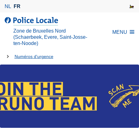
A
NL
FR
l
l
l
e
a
Zone de Bruxelles Nord
MENU
r
P
(Schaerbeek, Evere, Saint-Josse-
a
ten-Noode)
o
u
l
Tu
Numéros d'urgence
c
i
es
o
c
n
e
là:
t
L
e
o
n
c
u
a
p
l
r
e
i
n