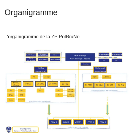
c
Organigramme
i
p
a
l
L'organigramme de la ZP PolBruNo