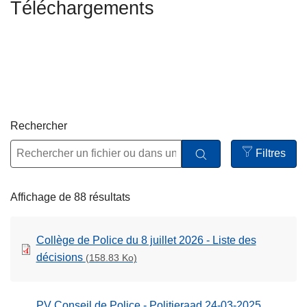
Téléchargements
c
i
p
a
l
Rechercher
Filtres
Open
filters
Affichage de 88 résultats
Collège de Police du 8 juillet 2026 - Liste des
décisions
(158.83 Ko)
PV Conseil de Police - Politieraad 24-03-2025