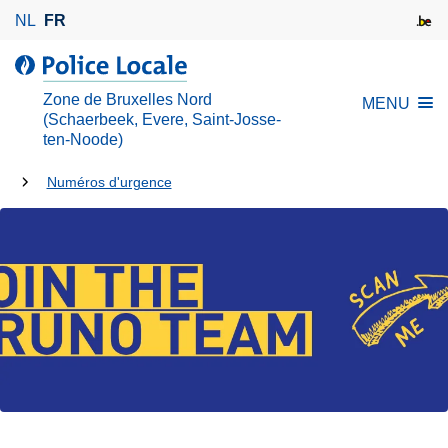
A
NL
FR
l
l
l
e
a
Zone de Bruxelles Nord
MENU
r
P
(Schaerbeek, Evere, Saint-Josse-
a
ten-Noode)
o
u
l
Tu
Numéros d'urgence
c
i
es
o
c
n
e
là:
t
L
e
o
n
c
u
a
p
l
r
e
i
n