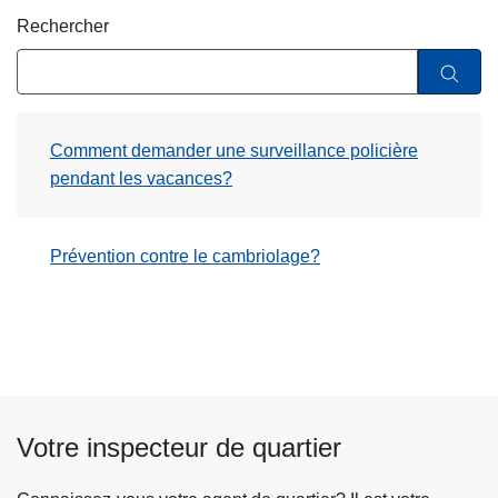
c
Rechercher
i
p
a
l
Comment demander une surveillance policière
pendant les vacances?
Prévention contre le cambriolage?
Votre inspecteur de quartier