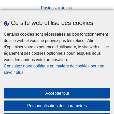
Postes vacants
Prendre rendez-vous
Ce site web utilise des cookies
Téléchargements
Presse
Certains cookies sont nécessaires au bon fonctionnement
du site web et vous ne pouvez pas les refuser. Afin
d'optimiser votre expérience d'utilisateur, le site web utilise
également des cookies optionnels pour lesquels nous
vous demandons votre autorisation.
Consultez notre politique en matière de cookies pour en
savoir plus
Disclaimer
.
Privacy
Cookies
Accepter tout
Accessibilité
Personnalisation des paramètres
© 2026 Police.be