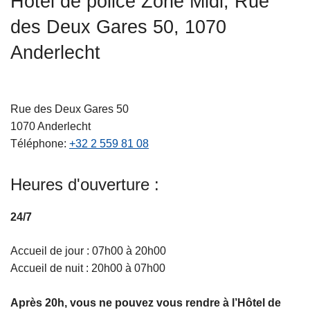
Hôtel de police Zone Midi, Rue
c
des Deux Gares 50, 1070
i
p
Anderlecht
a
l
Rue des Deux Gares 50
1070
Anderlecht
Téléphone
+32 2 559 81 08
Heures d'ouverture :
24/7
Accueil de jour : 07h00 à 20h00
Accueil de nuit : 20h00 à 07h00
Après 20h, vous ne pouvez vous rendre à l’Hôtel de