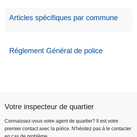
s
ir
u
e
Articles spécifiques par commune
it
l
e
a
à
s
p
u
r
Réglement Général de police
it
o
e
p
à
o
p
s
r
A
o
r
p
t
o
Votre inspecteur de quartier
i
s
c
R
Connaissez-vous votre agent de quartier? Il est votre
l
é
premier contact avec la police. N'hésitez pas à le contacter
e
g
en cas de problème.