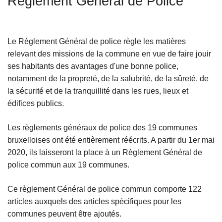
Règlement Général de Police
c
i
p
Le Règlement Général de police règle les matières
a
relevant des missions de la commune en vue de faire jouir
l
ses habitants des avantages d'une bonne police,
notamment de la propreté, de la salubrité, de la sûreté, de
la sécurité et de la tranquillité dans les rues, lieux et
édifices publics.
Les règlements généraux de police des 19 communes
bruxelloises ont été entièrement réécrits. A partir du 1er mai
2020, ils laisseront la place à un Règlement Général de
L
police commun aux 19 communes.
ir
e
Ce règlement Général de police commun comporte 122
l
articles auxquels des articles spécifiques pour les
a
communes peuvent être ajoutés.
L