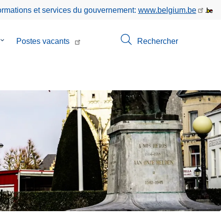
formations et services du gouvernement:
www.belgium.be
le
Postes vacants
Rechercher
sous-
menu
de
Contact