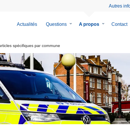
Autres in
Actualités
Questions
le
A propos
le
Contact
sous-
sous-
menu
menu
de
de
rticles spécifiques par commune
Questions
A
propos