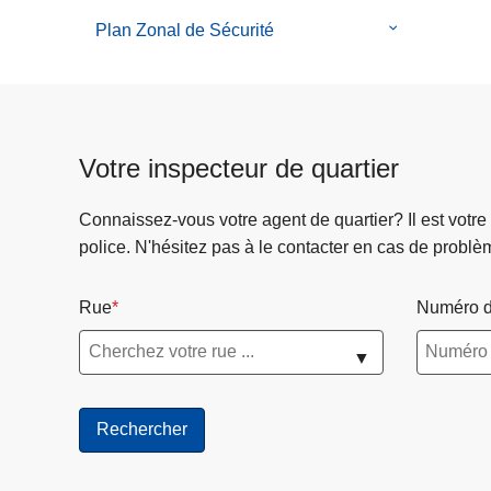
de
Plan Zonal de Sécurité
Police
le
sous-
menu
de
Plan
Votre inspecteur de quartier
Zonal
de
Connaissez-vous votre agent de quartier? Il est votre
Sécurité
police. N'hésitez pas à le contacter en cas de problè
Rue
Numéro d
▼