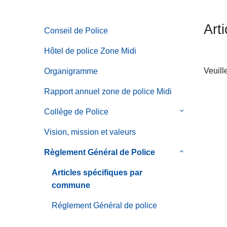
c
i
Art
Conseil de Police
p
a
Hôtel de police Zone Midi
l
Veuill
Organigramme
Rapport annuel zone de police Midi
Collège de Police
le
sous-
Vision, mission et valeurs
menu
de
Règlement Général de Police
le
Collège
sous-
Articles spécifiques par
de
menu
commune
Police
de
Règlement
Réglement Général de police
Général