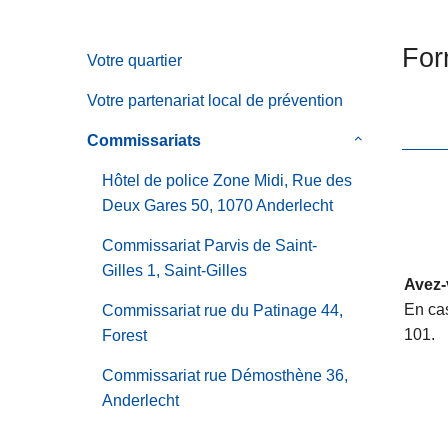
c
i
For
Votre quartier
p
a
Votre partenariat local de prévention
l
Commissariats‎
le
sous-
Hôtel de police Zone Midi, Rue des
menu
Deux Gares 50, 1070 Anderlecht
de
Commissariat
Commissariat Parvis de Saint-
Gilles 1, Saint-Gilles
Avez-
En cas
Commissariat rue du Patinage 44,
101.
Forest
Commissariat rue Démosthène 36,
Anderlecht