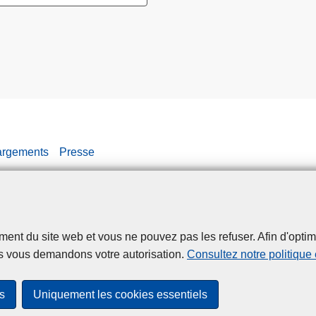
argements
Presse
t du site web et vous ne pouvez pas les refuser. Afin d'optimise
Disclaimer
Privacy
Cookies
Accessibilité
s vous demandons votre autorisation.
Consultez notre politique
© 2026 Police.be
s
Uniquement les cookies essentiels