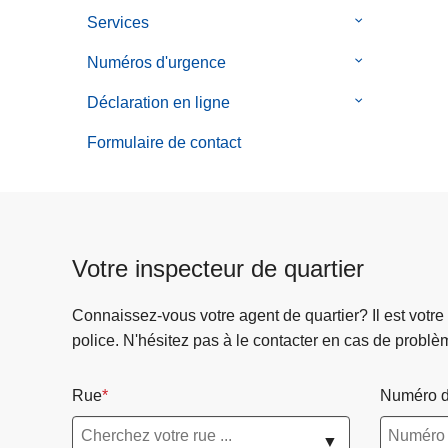
Services
le
sous-
Numéros d'urgence
le
menu
sous-
de
Déclaration en ligne
le
menu
Services
sous-
de
Formulaire de contact
menu
Numéros
de
d'urgence
Déclaration
en
ligne
Votre inspecteur de quartier
Connaissez-vous votre agent de quartier? Il est votre
police. N'hésitez pas à le contacter en cas de problè
Rue
Numéro d
▼