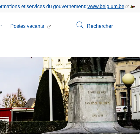
formations et services du gouvernement:
www.belgium.be
le
Postes vacants
Rechercher
sous-
menu
de
Contact