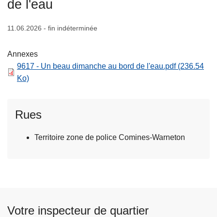
de l'eau
c
i
11.06.2026 - fin indéterminée
p
a
Annexes
l
9617 - Un beau dimanche au bord de l'eau.pdf
(236.54
Ko)
Rues
Territoire zone de police Comines-Warneton
Votre inspecteur de quartier