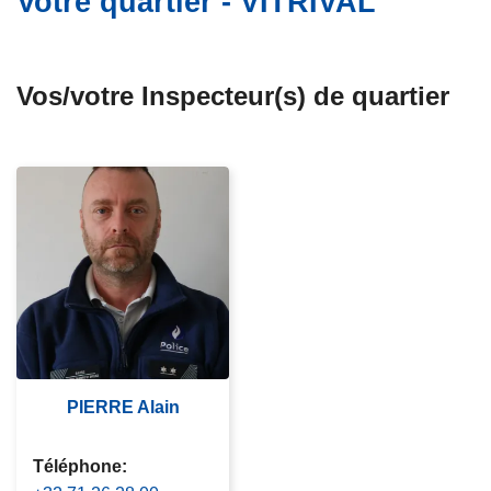
Votre quartier - VITRIVAL
c
i
p
Vos/votre Inspecteur(s) de quartier
a
l
PIERRE Alain
Téléphone