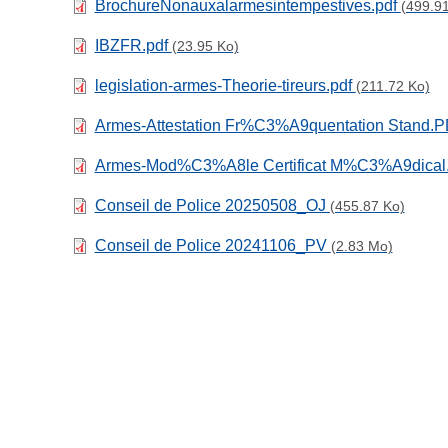
BrochureNonauxalarmesintempestives.pdf
(499.9
IBZFR.pdf
(23.95 Ko)
legislation-armes-Theorie-tireurs.pdf
(211.72 Ko)
Armes-Attestation Fr%C3%A9quentation Stand.
Armes-Mod%C3%A8le Certificat M%C3%A9dica
Conseil de Police 20250508_OJ
(455.87 Ko)
Conseil de Police 20241106_PV
(2.83 Mo)