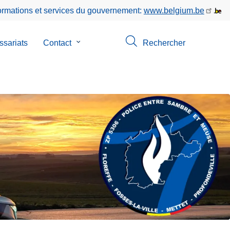
formations et services du gouvernement:
www.belgium.be
sariats
Contact
le
Rechercher
sous-
menu
de
Contact