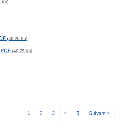
1 Ko)
PDF
(48.28 Ko)
l.PDF
(40.79 Ko)
P
1
P
2
P
3
P
4
P
5
P
Suivant >
a
a
a
a
a
a
g
g
g
g
g
g
e
e
e
e
e
e