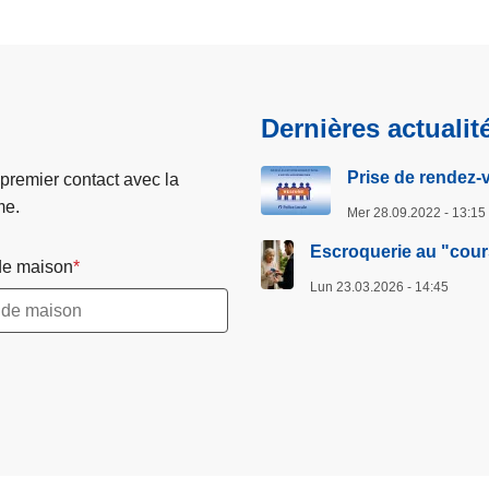
c
s
o
u
u
i
r
v
Dernières actualit
a
a
n
n
Prise de rendez-
 premier contact avec la
t
t
me.
Mer 28.09.2022 - 13:15
e
e
Escroquerie au "cour
e maison
Lun 23.03.2026 - 14:45