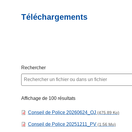
c
i
Téléchargements
p
a
l
Rechercher
Affichage de 100 résultats
Conseil de Police 20260624_OJ
(475.89 Ko)
Conseil de Police 20251211_PV
(1.56 Mo)