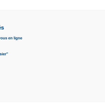
és
vous en ligne
sier"