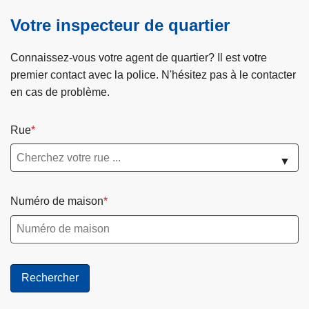
l
a
Votre inspecteur de quartier
s
u
Connaissez-vous votre agent de quartier? Il est votre
i
premier contact avec la police. N'hésitez pas à le contacter
t
en cas de problème.
e
à
Rue
p
r
▼
o
p
Numéro de maison
o
s
O
r
g
a