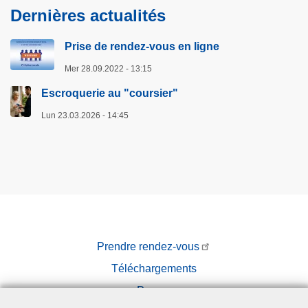
n
Dernières actualités
i
s
Prise de rendez-vous en ligne
a
Mer 28.09.2022 - 13:15
t
i
Escroquerie au "coursier"
o
Lun 23.03.2026 - 14:45
n
Prendre rendez-vous
Téléchargements
Presse