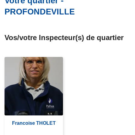
Votre quartier -
c
PROFONDEVILLE
i
p
a
l
Vos/votre Inspecteur(s) de quartier
Francoise THOLET