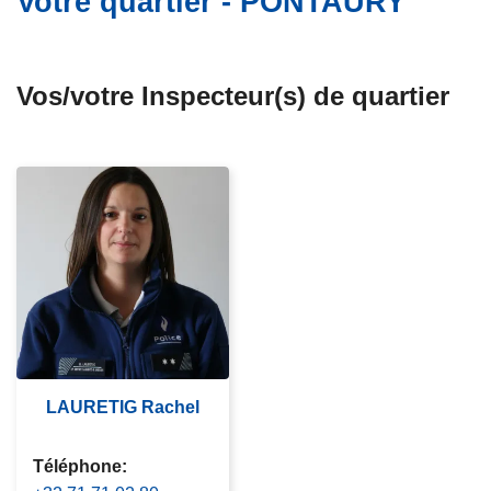
Votre quartier - PONTAURY
c
i
p
Vos/votre Inspecteur(s) de quartier
a
l
LAURETIG Rachel
Téléphone