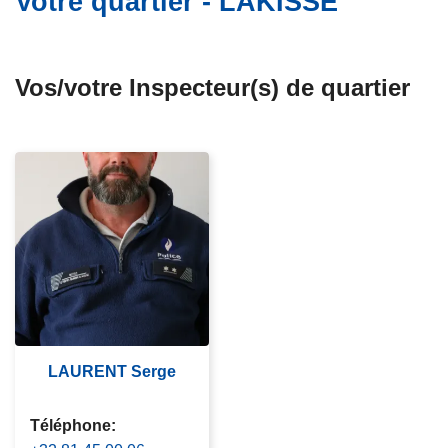
Votre quartier - LAKISSE
c
i
p
Vos/votre Inspecteur(s) de quartier
a
l
LAURENT Serge
Téléphone