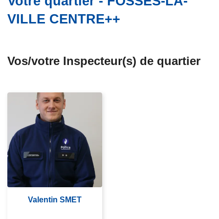
Votre quartier - FOSSES-LA-
c
VILLE CENTRE++
i
p
a
l
Vos/votre Inspecteur(s) de quartier
Valentin SMET