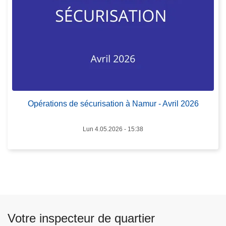
p
l
o
a
s
C
O
o
p
m
é
m
r
i
a
s
Opérations de sécurisation à Namur - Avril 2026
t
s
i
a
o
Lun 4.05.2026 - 15:38
i
n
r
s
e
d
d
e
i
s
v
é
i
Votre inspecteur de quartier
c
s