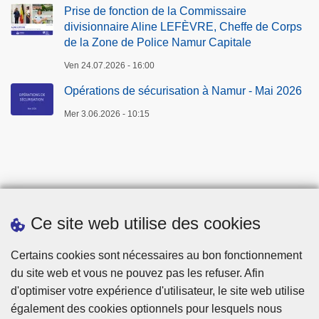
r
Prise de fonction de la Commissaire
R
i
divisionnaire Aline LEFÈVRE, Cheffe de Corps
E
de la Zone de Police Namur Capitale
l
,
2
Ven 24.07.2026 - 16:00
C
0
h
Opérations de sécurisation à Namur - Mai 2026
2
e
6
Mer 3.06.2026 - 10:15
f
f
e
d
e
C
Ce site web utilise des cookies
o
r
Téléchargements
Certains cookies sont nécessaires au bon fonctionnement
p
du site web et vous ne pouvez pas les refuser. Afin
s
d'optimiser votre expérience d'utilisateur, le site web utilise
d
également des cookies optionnels pour lesquels nous
e