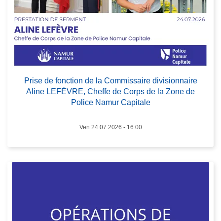
s
P
r
i
s
L
e
ir
Prise de fonction de la Commissaire divisionnaire
d
e
Aline LEFÈVRE, Cheffe de Corps de la Zone de
e
l
Police Namur Capitale
f
a
o
s
Ven 24.07.2026 - 16:00
n
u
c
it
t
e
i
à
o
p
n
r
d
o
e