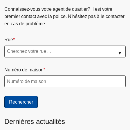
u
i
Connaissez-vous votre agent de quartier? Il est votre
r
o
premier contact avec la police. N'hésitez pas à le contacter
i
n
en cas de problème.
s
n
a
a
t
Rue
i
i
r
▼
o
e
n
A
à
Numéro de maison
l
N
i
a
n
m
e
u
L
r
E
-
F
A
Dernières actualités
È
v
V