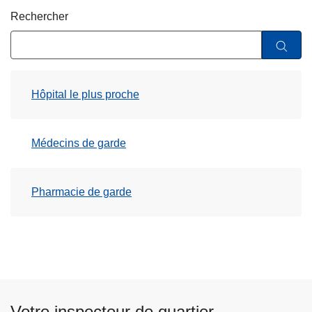
c
Rechercher
i
p
a
l
Hôpital le plus proche
Médecins de garde
Pharmacie de garde
Votre inspecteur de quartier