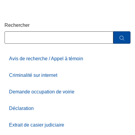
c
i
p
Rechercher
a
l
Avis de recherche / Appel à témoin
Criminalité sur internet
Demande occupation de voirie
Déclaration
Extrait de casier judiciaire