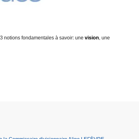
L
ir
e
l
 3 notions fondamentales à savoir: une
vision
, une
a
s
u
it
e
à
p
r
o
p
o
s
V