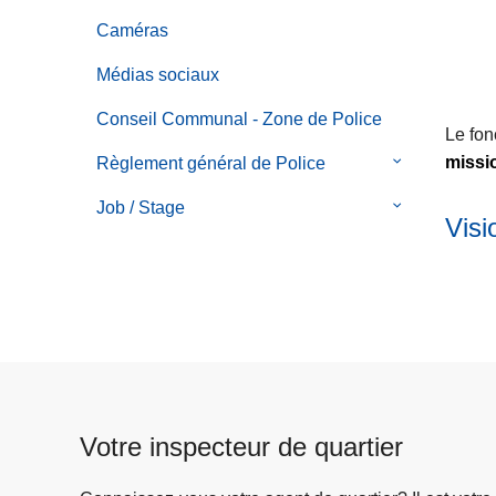
Vision
Police
Caméras
/
Namur
Médias sociaux
Mission/Vale
Capitale
Conseil Communal - Zone de Police
Le fon
missi
Règlement général de Police
le
sous-
Job / Stage
le
menu
Visi
sous-
de
menu
Règlement
de
général
Job
de
/
Police
Stage
Votre inspecteur de quartier