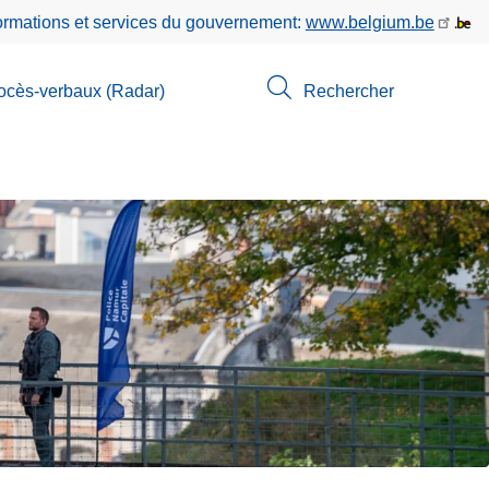
formations et services du gouvernement:
www.belgium.be
ocès-verbaux (Radar)
Rechercher