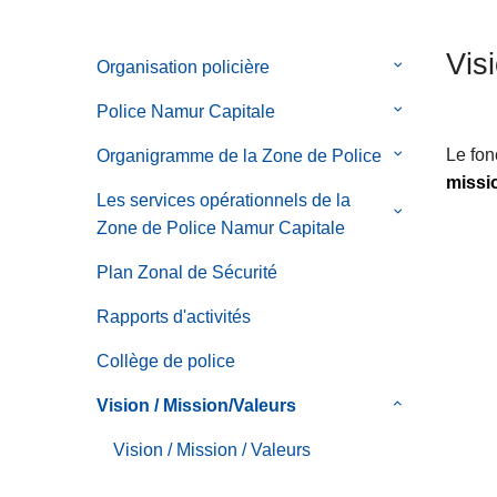
c
i
Vis
Organisation policière
le
p
sous-
a
Police Namur Capitale
le
menu
l
sous-
de
Le fon
Organigramme de la Zone de Police
le
menu
Organisation
missi
sous-
de
Les services opérationnels de la
policière
menu
le
Police
Zone de Police Namur Capitale
de
sous-
Namur
Organigram
menu
Plan Zonal de Sécurité
Capitale
de
de
Rapports d'activités
la
Les
Zone
services
Collège de police
de
opérationnels
Vision / Mission/Valeurs
Police
le
de
sous-
la
Vision / Mission / Valeurs
menu
Zone
de
de