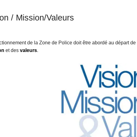
ion / Mission/Valeurs
ctionnement de la Zone de Police doit être abordé au départ de
on
et des
valeurs
.
me