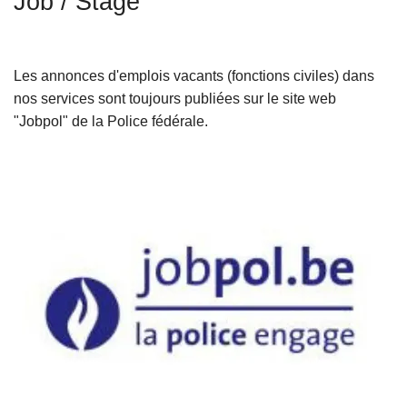
Job / Stage
c
i
p
Les annonces d'emplois vacants (fonctions civiles) dans
a
nos services sont toujours publiées sur le site web
l
"Jobpol" de la Police fédérale.