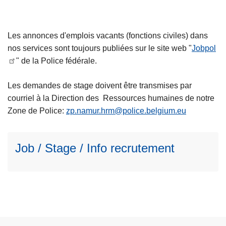
Les annonces d'emplois vacants (fonctions civiles) dans
nos services sont toujours publiées sur le site web "
Jobpol
L
" de la Police fédérale.
ir
e
Les demandes de stage doivent être transmises par
l
courriel à la Direction des Ressources humaines de notre
a
Zone de Police:
zp.namur.hrm@police.belgium.eu
s
u
Job / Stage / Info recrutement
it
e
à
p
r
o
p