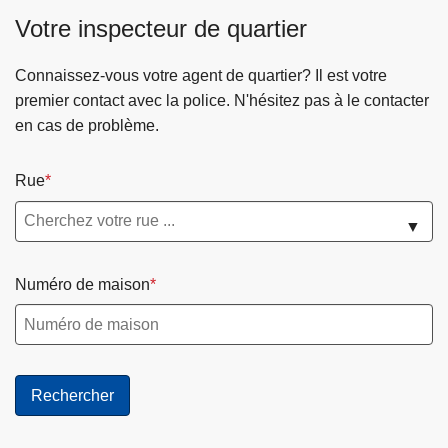
o
Votre inspecteur de quartier
s
J
Connaissez-vous votre agent de quartier? Il est votre
o
premier contact avec la police. N'hésitez pas à le contacter
b
en cas de problème.
/
S
Rue
t
a
▼
g
e
Numéro de maison
/
I
n
f
o
r
e