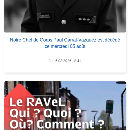
C
h
e
L
f
ir
d
e
Notre Chef de Corps Paul Carral-Vazquez est décédé
e
l
ce mercredi 05 août
C
a
o
s
Jeu 6.08.2026 - 8:41
r
u
p
it
s
e
P
à
a
p
u
r
l
o
C
p
a
o
r