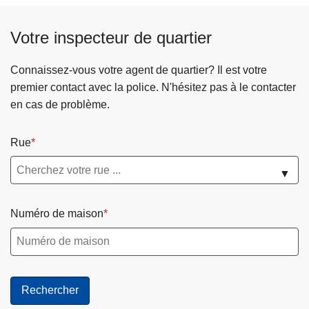
é
u
d
t
Votre inspecteur de quartier
é
e
c
c
e
Connaissez-vous votre agent de quartier? Il est votre
o
m
premier contact avec la police. N'hésitez pas à le contacter
u
e
en cas de problème.
r
r
t
c
Rue
o
r
i
e
▼
s
d
i
i
Numéro de maison
e
0
5
a
o
û