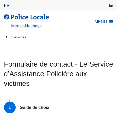
A
FR
l
l
l
MENU
e
a
Meuse-Hesbaye
r
P
a
Tu
o
Services
u
l
es
c
i
là:
o
c
n
Formulaire de contact - Le Service
e
t
L
d’Assistance Policière aux
e
o
n
victimes
c
u
a
p
l
r
e
Guide de choix
i
n