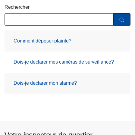
c
Rechercher
i
p
a
l
Comment déposer plainte?
Dois-je déclarer mes caméras de surveillance?
Dois-je déclarer mon alarme?
Votre inspecteur de quartier