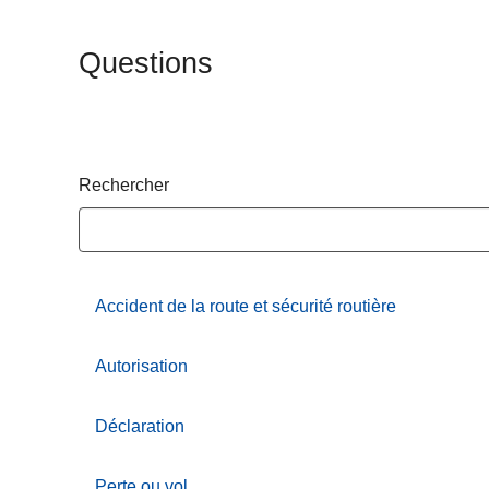
c
i
Questions
p
a
l
Rechercher
Accident de la route et sécurité routière
Autorisation
Déclaration
Perte ou vol