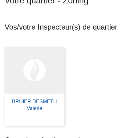
Votre quartier - Zoning
c
i
p
Vos/votre Inspecteur(s) de quartier
a
l
BRUIER DESMETH
Valerie