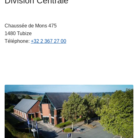
Division Centrale
c
i
p
Chaussée de Mons 475
a
1480
Tubize
l
Téléphone
+32 2 367 27 00