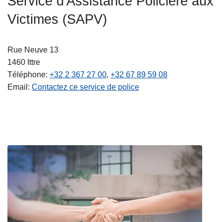
Service d'Assistance Policière aux
c
Victimes (SAPV)
i
p
a
Rue Neuve 13
l
1460
Ittre
Téléphone
+32 2 367 27 00
+32 67 89 59 08
Email
Contactez ce service de police