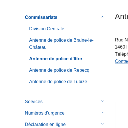
c
i
Ant
Commissariats
le
p
sous-
a
Division Centrale
menu
l
de
Rue N
Antenne de police de Braine-le-
Commissaria
1460
I
Château
Télép
Antenne de police d'Ittre
Contac
Antenne de police de Rebecq
Antenne de police de Tubize
Services
le
sous-
Numéros d'urgence
le
menu
sous-
de
Déclaration en ligne
le
menu