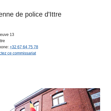
enne de police d'Ittre
euve 13
ts
ttre
hone
+32 67 64 75 78
tez ce commissariat