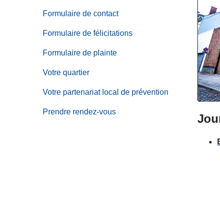
Services
sous-
de
Formulaire de contact
menu
Numéros
de
Formulaire de félicitations
d'urgence
Déclaration
Formulaire de plainte
en
ligne
Votre quartier
Votre partenariat local de prévention
Prendre rendez-vous
Jou