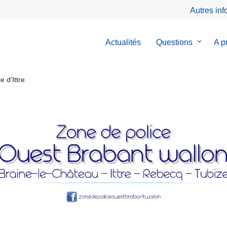
Autres in
Actualités
Questions
le
A p
sous-
menu
de
 d'Ittre
Questio