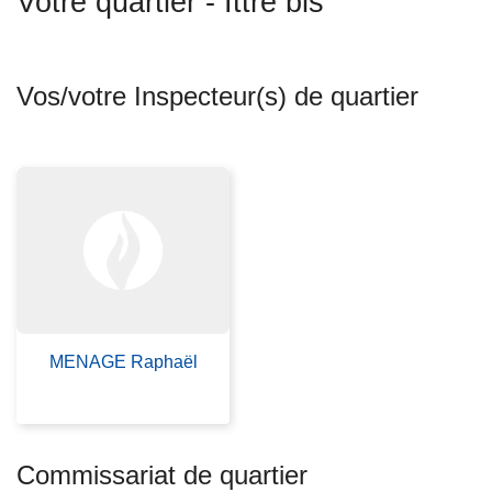
Votre quartier - Ittre bis
c
i
p
Vos/votre Inspecteur(s) de quartier
a
l
MENAGE Raphaël
Commissariat de quartier