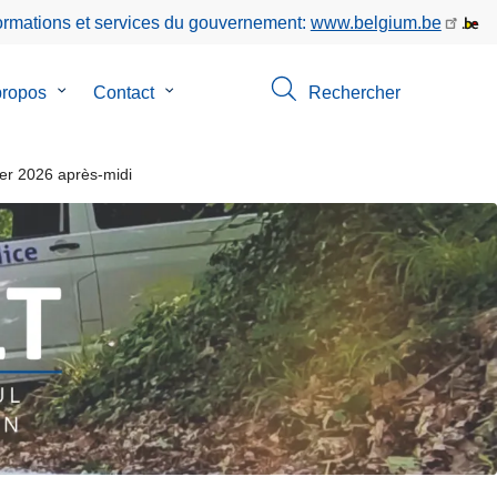
formations et services du gouvernement:
www.belgium.be
propos
le
Contact
le
Rechercher
sous-
sous-
menu
menu
de
de
er 2026 après-midi
ion
A
Contact
propos