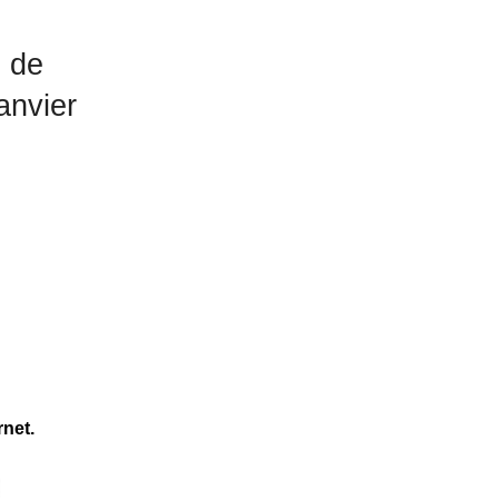
́ de
anvier
rnet.