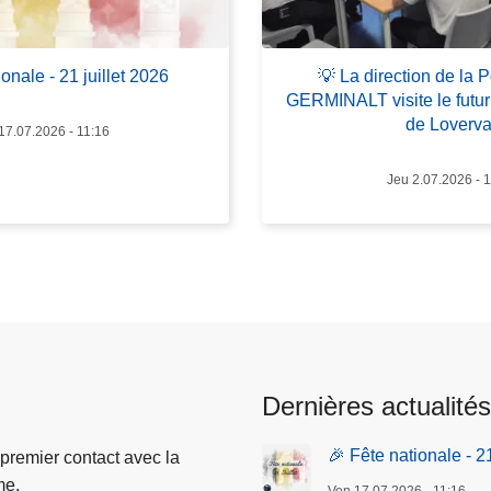
o
s
💡
ionale - 21 juillet 2026
💡 La direction de la 
L
GERMINALT visite le futur 
a
de Loverva
17.07.2026 - 11:16
d
i
Jeu 2.07.2026 - 
r
e
c
t
i
o
n
d
Dernières actualités
e
l
🎉 Fête nationale - 2
 premier contact avec la
a
me.