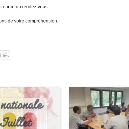
prendre un rendez-vous.
ons de votre compréhension.
L
ir
e
l
lités
a
s
u
it
e
à
p
r
o
p