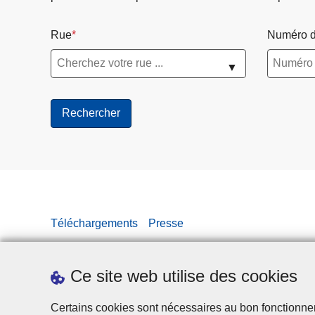
1
j
Rue
Numéro d
u
i
▼
l
l
e
t
2
0
2
6
Téléchargements
Presse
Ce site web utilise des cookies
Certains cookies sont nécessaires au bon fonctionnemen