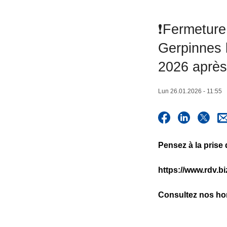
c
i
❗️Fermeture
p
Gerpinnes l
a
l
2026 après
Lun 26.01.2026 - 11:55
Pensez à la prise
https://www.rdv.b
Consultez nos hor