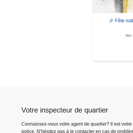
o
s
🎉
🎉 Fête nat
F
ê
Ven 
t
e
n
a
t
i
o
n
a
l
Votre inspecteur de quartier
e
-
Connaissez-vous votre agent de quartier? Il est votre
2
police. N'hésitez pas à le contacter en cas de problè