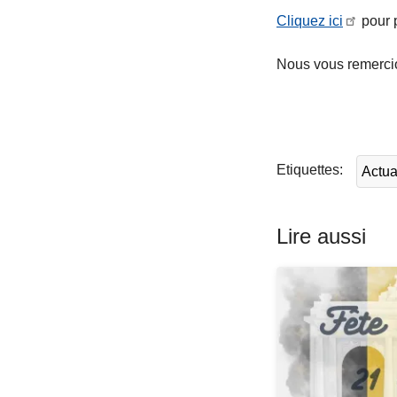
Cliquez ici
pour 
Nous vous remerci
L
ir
e
l
Etiquettes
Actua
a
s
u
Lire aussi
it
e
à
p
r
o
p