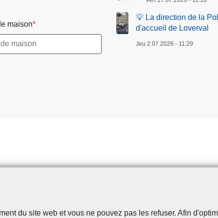
Ven 17.07.2026 - 11:16
P
o
💡 La direction de la P
e maison
l
d'accueil de Loverval
i
Jeu 2.07.2026 - 11:29
c
e
L
o
c
a
l
e
G
E
R
M
I
N
t du site web et vous ne pouvez pas les refuser. Afin d'optimise
Disclaimer
Privacy
Cookies
Accessibilité