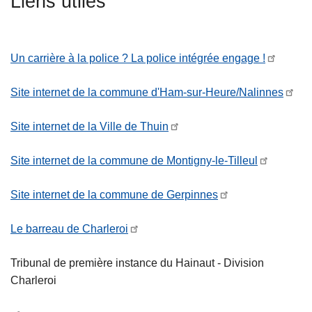
Liens utiles
c
i
p
Un carrière à la police ? La police intégrée engage !
a
l
Site internet de la commune d'Ham-sur-Heure/Nalinnes
Site internet de la Ville de Thuin
Site internet de la commune de Montigny-le-Tilleul
Site internet de la commune de Gerpinnes
Le barreau de Charleroi
Tribunal de première instance du Hainaut - Division
Charleroi