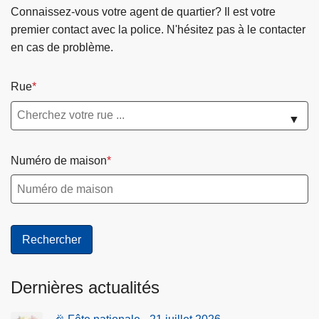
r
Connaissez-vous votre agent de quartier? Il est votre
a
g
premier contact avec la police. N'hésitez pas à le contacter
z
a
en cas de problème.
o
n
n
i
e
Rue
s
a
▼
t
i
Numéro de maison
o
n
e
t
p
r
i
Dernières actualités
o
r