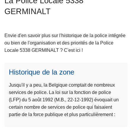
La Police Locale 5338
c
GERMINALT
i
p
a
l
Envie d'en savoir plus sur l'historique de la police intégrée
ou bien de l'organisation et des priorités de la Police
Locale 5338 GERMINALT ? C'est ici !
L
ir
Historique de la zone
e
l
Jusqu'il y a peu, la Belgique comptait de nombreux
a
services de police. La loi sur la fonction de police
s
(LFP) du 5 août 1992 (M.B., 22-12-1992) évoquait un
u
certain nombre de services de police qui faisaient
it
partie de la force publique et plus particulièrement :
e
à
p