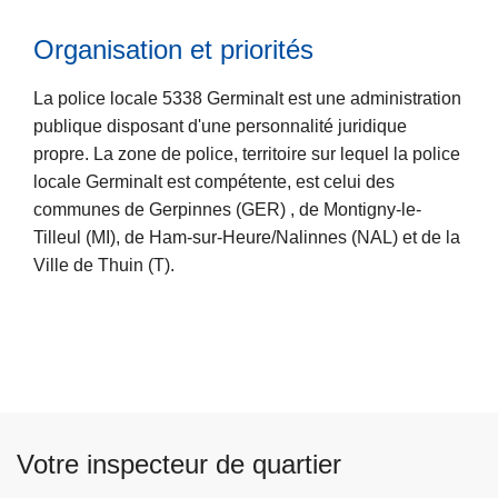
r
Organisation et priorités
L
o
ir
p
La police locale 5338 Germinalt est une administration
e
o
publique disposant d'une personnalité juridique
l
s
propre. La zone de police, territoire sur lequel la police
a
H
locale Germinalt est compétente, est celui des
s
i
communes de Gerpinnes (GER) , de Montigny-le-
u
s
Tilleul (MI), de Ham-sur-Heure/Nalinnes (NAL) et de la
it
t
Ville de Thuin (T).
e
o
à
r
p
i
r
q
o
u
p
e
o
d
Votre inspecteur de quartier
s
e
O
l