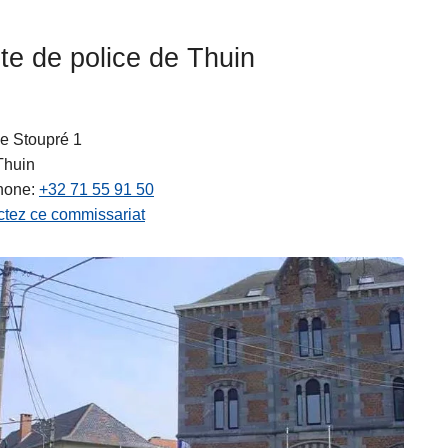
te de police de Thuin
e Stoupré 1
Thuin
hone
+32 71 55 91 50
tez ce commissariat
ts