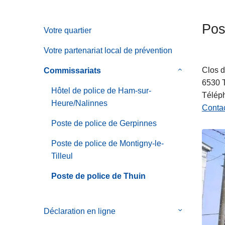
c
i
Pos
Votre quartier
p
a
Votre partenariat local de prévention
l
Clos d
Commissariats
le
6530
sous-
Hôtel de police de Ham-sur-
Télép
menu
Heure/Nalinnes
Contac
de
Commissaria
Poste de police de Gerpinnes
Poste de police de Montigny-le-
Tilleul
Poste de police de Thuin
Déclaration en ligne
le
sous-