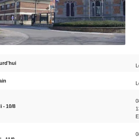
urd'hui
L
ain
L
0
 - 10/8
1
E
0