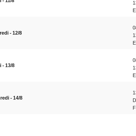
 - 11/8
1
E
0
edi - 12/8
1
E
0
 - 13/8
1
E
1
edi - 14/8
D
F