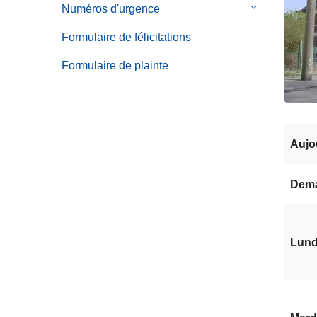
Numéros d'urgence
le
menu
sous-
de
Formulaire de félicitations
menu
Déclaration
de
Formulaire de plainte
en
Numéros
ligne
d'urgence
Aujo
Dem
Lundi