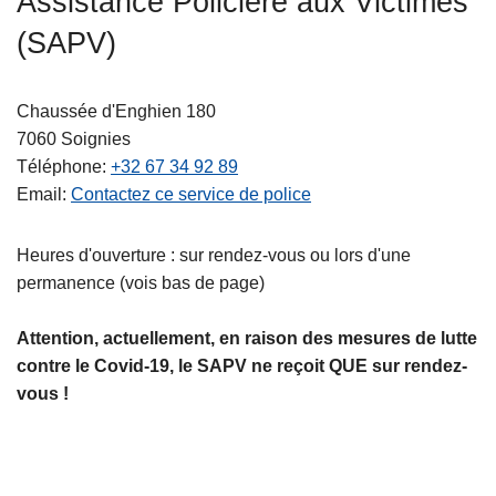
Assistance Policière aux Victimes
c
(SAPV)
i
p
a
Chaussée d'Enghien 180
l
7060
Soignies
Téléphone
+32 67 34 92 89
Email
Contactez ce service de police
Heures d'ouverture : sur rendez-vous ou lors d'une
permanence (vois bas de page)
Attention, actuellement, en raison des mesures de lutte
contre le Covid-19, le SAPV ne reçoit QUE sur rendez-
vous !