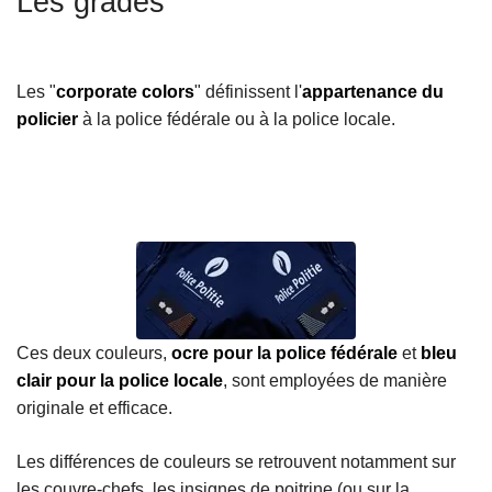
Les grades
c
i
p
Les "
corporate colors
" définissent l'
appartenance du
a
policier
à la police fédérale ou à la police locale.
l
Ces deux couleurs,
ocre pour la police fédérale
et
bleu
clair pour la police locale
, sont employées de manière
originale et efficace.
Les différences de couleurs se retrouvent notamment sur
les couvre-chefs, les insignes de poitrine (ou sur la