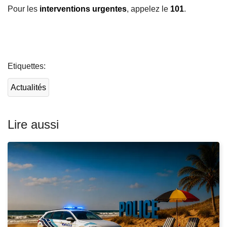
Pour les
interventions urgentes
, appelez le
101
.
L
ir
Etiquettes
e
l
Actualités
a
s
u
Lire aussi
it
e
à
p
r
o
p
o