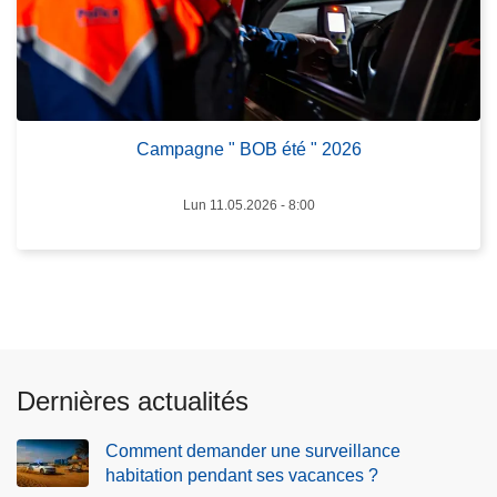
s
e
C
s
a
u
m
r
p
v
a
Campagne " BOB été " 2026
e
g
i
n
l
Lun 11.05.2026 - 8:00
e
l
"
a
B
n
O
c
B
e
é
h
Dernières actualités
t
a
é
b
Comment demander une surveillance
"
i
habitation pendant ses vacances ?
2
t