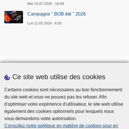
0
a
Mer 15.07.2026 - 18:09
2
t
Campagne " BOB été " 2026
6
i
Lun 11.05.2026 - 8:00
o
n
p
e
n
d
a
Ce site web utilise des cookies
n
Prendre rendez-vous
t
Téléchargements
Certains cookies sont nécessaires au bon fonctionnement
s
du site web et vous ne pouvez pas les refuser. Afin
e
d'optimiser votre expérience d'utilisateur, le site web utilise
s
également des cookies optionnels pour lesquels nous
v
vous demandons votre autorisation.
a
Consultez notre politique en matière de cookies pour en
c