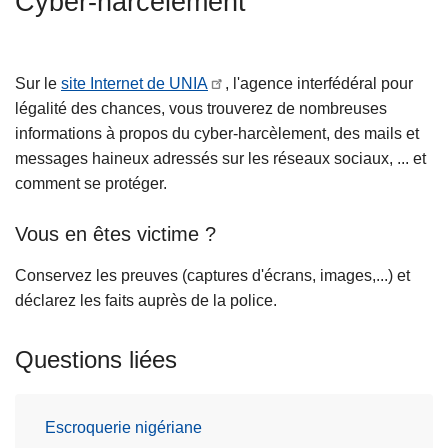
Cyber-harcèlement
c
i
p
Sur le
site Internet de UNIA
, l'agence interfédéral pour
a
légalité des chances, vous trouverez de nombreuses
l
informations à propos du cyber-harcèlement, des mails et
messages haineux adressés sur les réseaux sociaux, ... et
comment se protéger.
Vous en êtes victime ?
Conservez les preuves (captures d'écrans, images,...) et
déclarez les faits auprès de la police.
Questions liées
Escroquerie nigériane