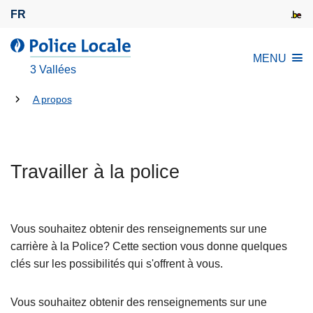
A
FR
l
l
l
MENU
e
a
3 Vallées
r
P
a
Tu
o
A propos
u
l
es
c
i
là:
o
c
n
Travailler à la police
e
t
L
e
o
n
c
Vous souhaitez obtenir des renseignements sur une
u
a
carrière à la Police? Cette section vous donne quelques
p
l
L
clés sur les possibilités qui s'offrent à vous.
r
e
ir
i
e
Vous souhaitez obtenir des renseignements sur une
n