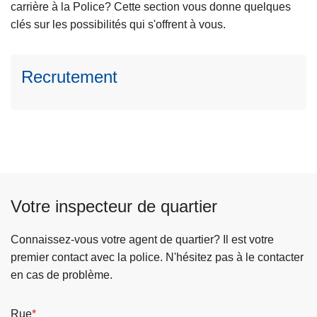
l
carrière à la Police? Cette section vous donne quelques
c
a
clés sur les possibilités qui s'offrent à vous.
i
s
p
u
a
Recrutement
it
l
e
à
p
r
o
p
o
Votre inspecteur de quartier
s
R
Connaissez-vous votre agent de quartier? Il est votre
e
premier contact avec la police. N'hésitez pas à le contacter
c
en cas de problème.
r
u
Rue